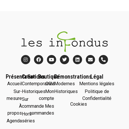
Présentation
Créations
Boutique
Démonstrations
Légal
Accueil
Contemporaines
CGV
Modernes
Mentions légales
Sur-
Historiques
Mon
Historiques
Politique de
mesure
compte
Confidentialité
Sur
Cookies
À
commande
Mes
propos
commandes
Hors-
Agenda
séries