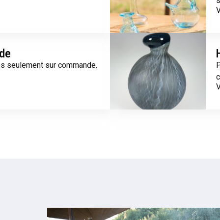
s
V
de
es seulement sur commande.
P
c
V