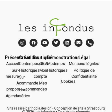
Présentation
Créations
Boutique
Démonstrations
Légal
Accueil
Contemporaines
CGV
Modernes
Mentions légales
Sur-
Historiques
Mon
Historiques
Politique de
mesure
compte
Confidentialité
Sur
Cookies
À
commande
Mes
propos
commandes
Hors-
Agenda
séries
Site réalisé par hopla.design - Conception de site à Strasbourg
© 2026 Les infondus • Tous droits réservés