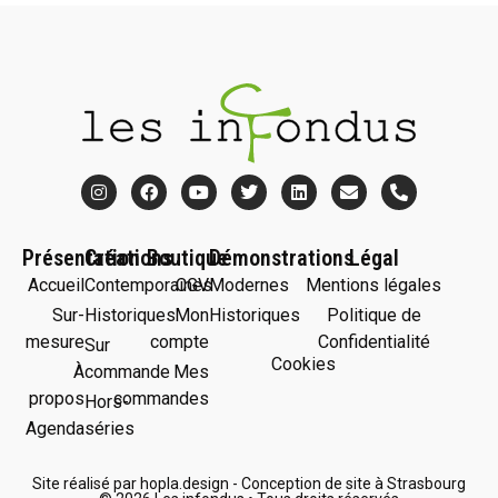
Présentation
Créations
Boutique
Démonstrations
Légal
Accueil
Contemporaines
CGV
Modernes
Mentions légales
Sur-
Historiques
Mon
Historiques
Politique de
mesure
compte
Confidentialité
Sur
Cookies
À
commande
Mes
propos
commandes
Hors-
Agenda
séries
Site réalisé par hopla.design - Conception de site à Strasbourg