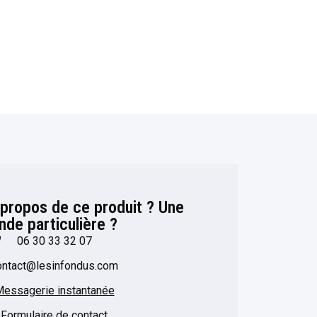
 propos de ce produit ? Une
de particulière ?​
06 30 33 32 07
ontact@lesinfondus.com
essagerie instantanée
Formulaire de contact