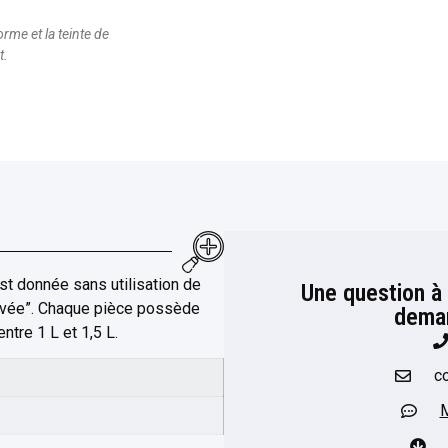
orme et la teinte de
t.
est donnée sans utilisation de
Une question à
levée”. Chaque pièce possède
deman
tre 1 L et 1,5 L.
c
M